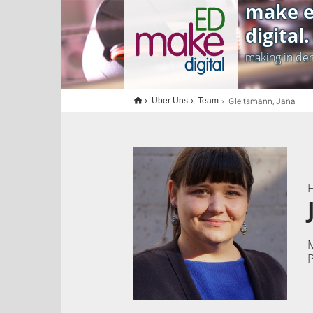
make e
<
digital.
making in de
Gleitsmann, Jana
Über Uns
Team
P