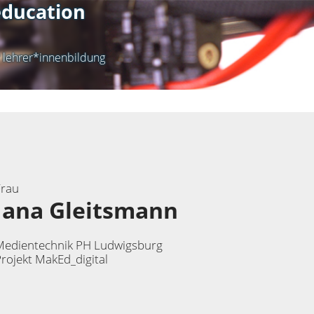
ducation
r lehrer*innenbildung
Frau
Jana Gleitsmann
Medientechnik PH Ludwigsburg
rojekt MakEd_digital