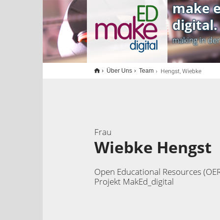
make e
<
digital.
making in de
Hengst, Wiebke
Über Uns
Team
Frau
Wiebke Hengst
Open Educational Resources (OER
Projekt MakEd_digital