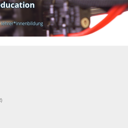
ducation
r lehrer*innenbildung
)