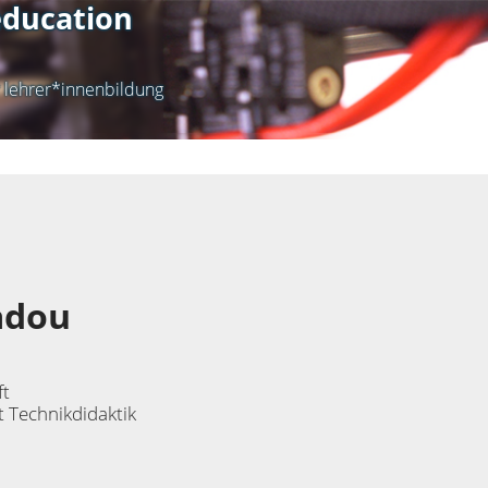
ducation
r lehrer*innenbildung
iadou
ft
 Technikdidaktik