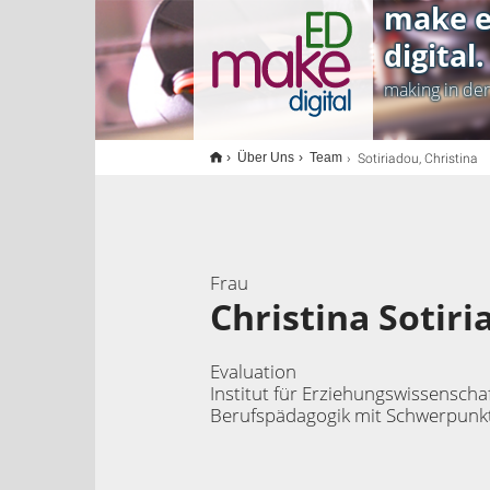
make e
<
digital.
making in de
Sotiriadou, Christina
Über Uns
Team
Frau
Christina Sotir
Evaluation
Institut für Erziehungswissenscha
Berufspädagogik mit Schwerpunkt