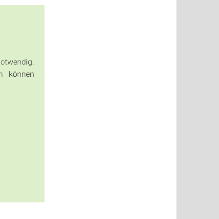
otwendig.
en können