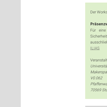
Der Works
Präsenz
Für eine
Sicherhe
ausschlie
ILIAS
Veranstal
Universitä
Makerspa
V0.062
Pfaffenwa
70569 Stu