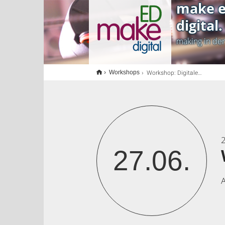
make e
<
digital.
making in de
Workshop: Digitales Daumenkino
Workshops
2
27.06.