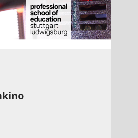
ein projekt der
nkino