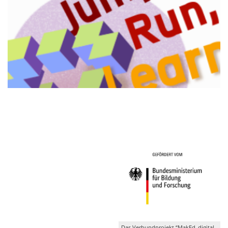
Das Verbundprojekt “MakEd_digital